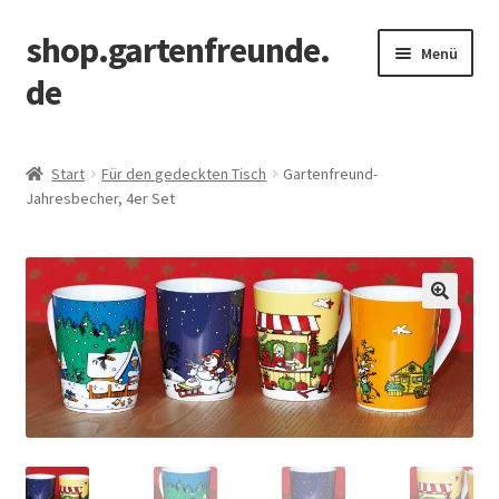
shop.gartenfreunde.
Zur
Zum
Menü
Navigation
Inhalt
de
springen
springen
Start
Start
Für den gedeckten Tisch
Gartenfreund-
Jahresbecher, 4er Set
Datenschutz
Einkaufswagen
Kasse (checkout)
Kontakt
My account
Sample Page